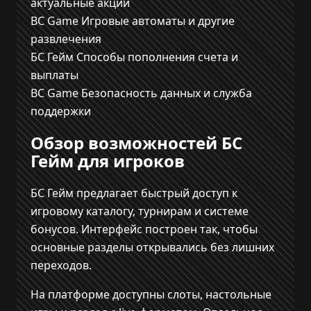
актуальные акции
BC Game Игровые автоматы и другие
развлечения
БС Гейм Способы пополнения счета и
выплаты
BC Game Безопасность данных и служба
поддержки
Обзор возможностей БС
Гейм для игроков
БС Гейм предлагает быстрый доступ к
игровому каталогу, турнирам и системе
бонусов. Интерфейс построен так, чтобы
основные разделы открывались без лишних
переходов.
На платформе доступны слоты, настольные