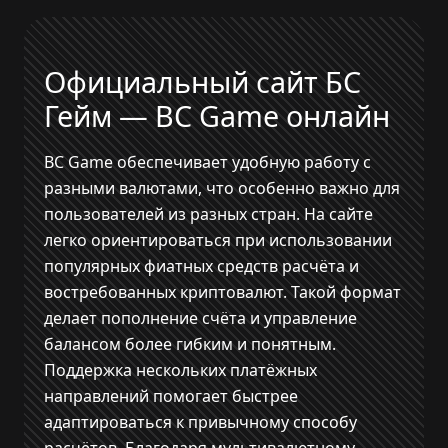
Официальный сайт БС
Гейм — BC Game онлайн
BC Game обеспечивает удобную работу с
разными валютами, что особенно важно для
пользователей из разных стран. На сайте
легко ориентироваться при использовании
популярных фиатных средств расчёта и
востребованных криптовалют. Такой формат
делает пополнение счёта и управление
балансом более гибким и понятным.
Поддержка нескольких платёжных
направлений помогает быстрее
адаптироваться к привычному способу